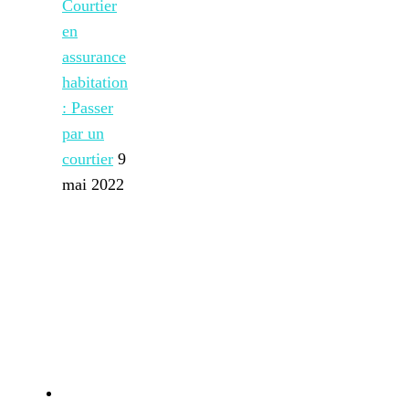
Courtier
en
assurance
habitation
: Passer
par un
courtier
9
mai 2022