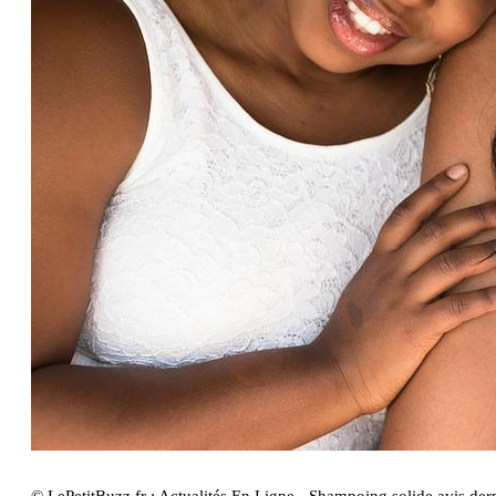
© LePetitBuzz.fr : Actualités En Ligne - Shampoing solide avis d