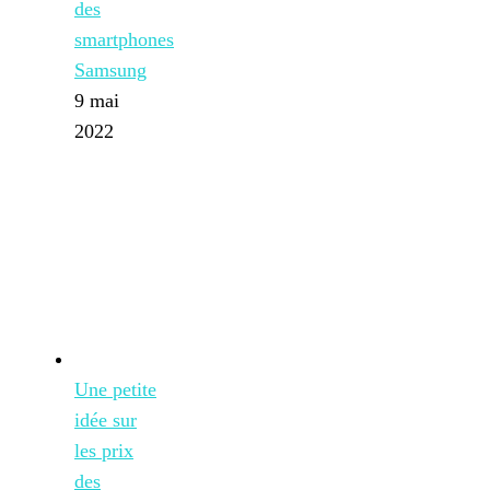
des
smartphones
Samsung
9 mai
2022
Une petite
idée sur
les prix
des