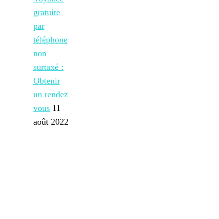
gratuite
par
téléphone
non
surtaxé :
Obtenir
un rendez
vous
11
août 2022