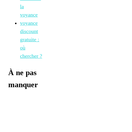
la
voyance
voyance
discount
gratuite :
où
chercher ?
À ne pas
manquer