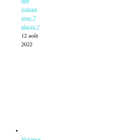
une
voiture
avec 7
places ?
12 août
2022
Voyance